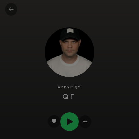
AÝDYMÇY
QП