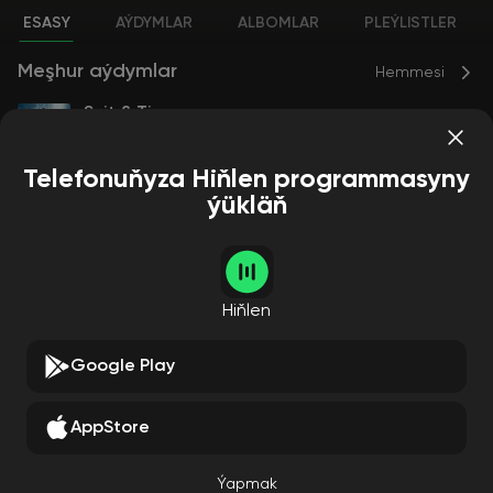
ESASY
AÝDYMLAR
ALBOMLAR
PLEÝLISTLER
Meşhur aýdymlar
Hemmesi
Suit & Tie
Dubstep Hitz
2
Telefonuňyza Hiňlen programmasyny
ýükläň
Albomlar
Hemmesi
Hiňlen
Google Play
AppStore
Suit & Tie
Dubstep Hitz
Jay-Z
Just
in Timberlake
Ýapmak