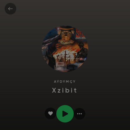
AÝDYMÇY
Xzibit