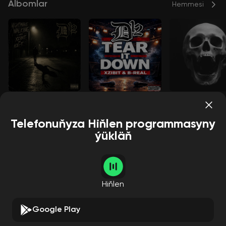
Albomlar
Hemmesi
Nightmare Walking
Tear It Down
SCREAM
D12
Xzibit
Ice T
D12
Xzibit
B-Real
Base Hollow
Styles
thod Man
Xzibit
Telefonuňyza Hiňlen programmasyny
ýükläň
Aýdymçylar
Hemmesi
Hiňlen
Google Play