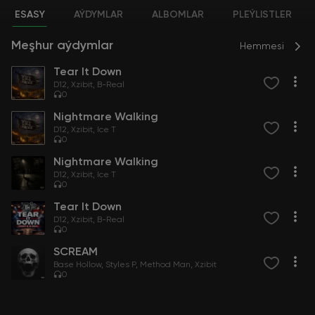
ESASY
AÝDYMLAR
ALBOMLAR
PLEÝLISTLER
Meşhur aýdymlar
Hemmesi
Tear It Down
D12
Xzibit
B-Real
0
Nightmare Walking
D12
Xzibit
Ice T
0
Nightmare Walking
D12
Xzibit
Ice T
0
Tear It Down
D12
Xzibit
B-Real
0
SCREAM
Base Hollow
Styles P
Method Man
Xzibit
0