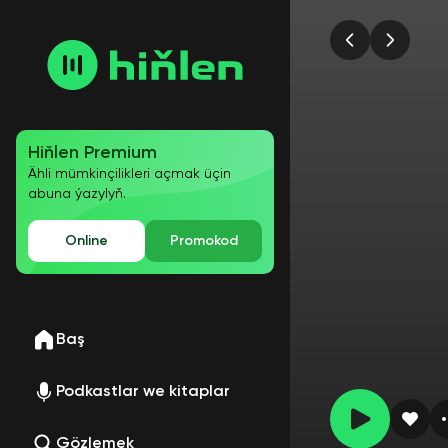
Hiňlen Premium
Ähli mümkinçilikleri açmak üçin
abuna ýazylyň.
Online
Promokod
Baş
Podkastlar we kitaplar
Gözlemek