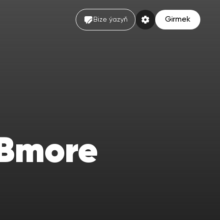
Girmek
Bize ýazyň
 Bmore