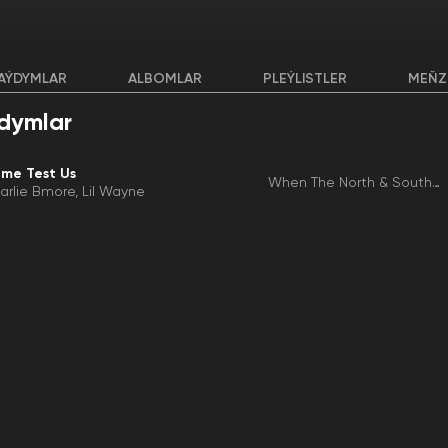
AÝDYMLAR
ALBOMLAR
PLEÝLISTLER
MEŇZ
dymlar
me Test Us
When The North & South Collide Unloaded
arlie Bmore
Lil Wayne