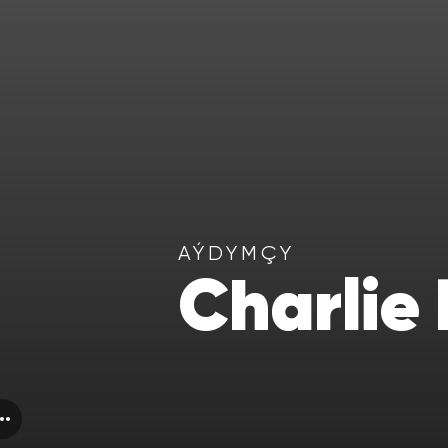
AÝDYMÇY
Charlie