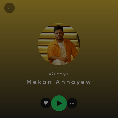
AÝDYMÇY
Mekan Annaýew