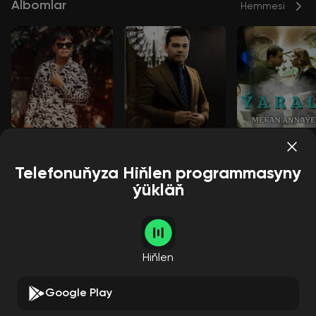
Albomlar
Hemmesi
Düş düş
Haýyşt
Ýaraly
Mekan Annaýew
Mekan Annaýew
Mekan Annaýew
Telefonuňyza Hiňlen programmasyny
ýükläň
Aýdymçylar
Hemmesi
Hiňlen
Google Play