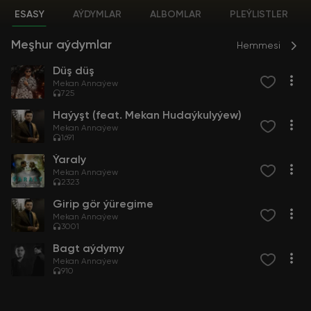
ESASY
AÝDYMLAR
ALBOMLAR
PLEÝLISTLER
Meşhur aýdymlar
Hemmesi
Düş düş
Mekan Annaýew
725
Haýyşt (feat. Mekan Hudaýkulyýew)
Mekan Annaýew
1691
Ýaraly
Mekan Annaýew
2323
Girip gör ýüregime
Mekan Annaýew
3001
Bagt aýdymy
Mekan Annaýew
910