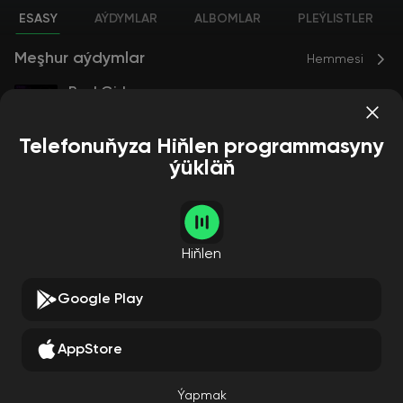
ESASY
AÝDYMLAR
ALBOMLAR
PLEÝLISTLER
Meşhur aýdymlar
Hemmesi
Bad Girls
SICKOTOY
INNA
Antonia
Eva Timush
15
Telefonuňyza Hiňlen programmasyny
ýükläň
Albomlar
Hemmesi
Hiňlen
Google Play
AppStore
Bad Girls
SICKOTOY
INNA
Antonia
Eva Timush
Ýapmak