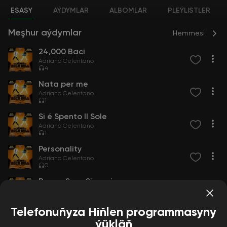
ESASY
AÝDYMLAR
ALBOMLAR
PLEÝLISTLER
Meşhur aýdymlar
Hemmesi
24,000 Baci
Adriano Celentano
4
Nata per me
Adriano Celentano
1
Si é Spento Il Sole
Adriano Celentano
1
Personality
Adriano Celentano
0
Buona Sera Signorina
Adriano Celentano
0
Telefonuňyza Hiňlen programmasyny
ýükläň