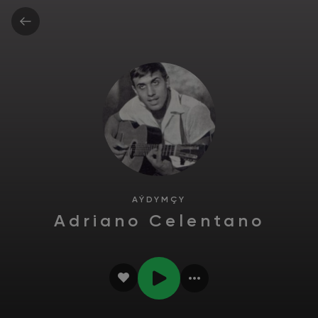
AÝDYMÇY
Adriano Celentano