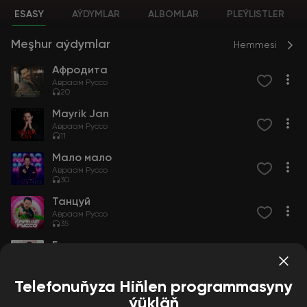
ESASY
AÝDYMLAR
ALBOMLAR
PLEÝLISTLER
Meşhur aýdymlar
Hemmesi
Афродита
Авраам Руссо
20
Mayrik Jan
Авраам Руссо
11
Мало мало
Авраам Руссо
30
Танцуй
Авраам Руссо
35
Гори гори
Авраам Руссо
40
Telefonuňyza Hiňlen programmasyny
ýükläň