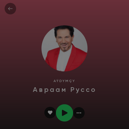
AÝDYMÇY
Авраам Руссо