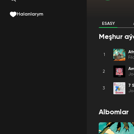
Halanlarym
ESASY
Meşhur aý
Af
1
Fi
Am
2
Jo
7 
3
Jo
Albomlar