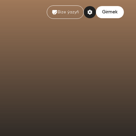
Girmek
Bize ýazyň