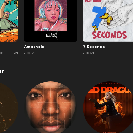
Amathole
7 Seconds
oezi
Lizwi
Joezi
Joezi
r