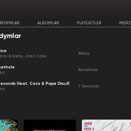
AÝDYMLAR
ALBOMLAR
PLEÝLISTLER
MEŇZ
dymlar
rica
Africa
latov & Karas
Joezi
Lizwi
athole
Amathole
ezi
Seconds (feat. Coco & Pape Diouf)
7 Seconds
ezi