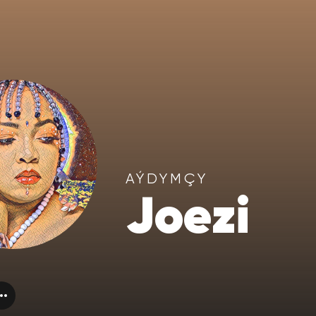
AÝDYMÇY
Joezi