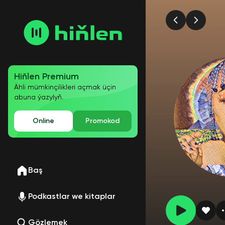
Hiňlen Premium
Ähli mümkinçilikleri açmak üçin
abuna ýazylyň.
Online
Promokod
Baş
Podkastlar we kitaplar
Gözlemek