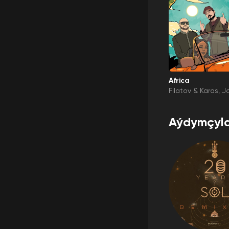
Africa
Filatov & Karas
J
Aýdymçyla