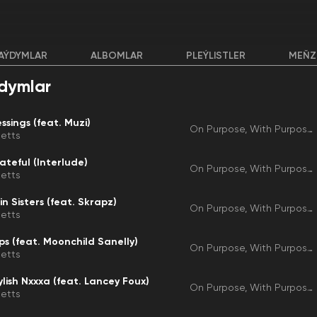
AÝDYMLAR
ALBOMLAR
PLEÝLISTLER
MEŇZ
dymlar
essings (feat. Muzi)
On Purpose, With Purpose
etts
ateful (Interlude)
On Purpose, With Purpose
etts
in Sisters (feat. Skrapz)
On Purpose, With Purpose
etts
ps (feat. Moonchild Sanelly)
On Purpose, With Purpose
etts
ylish Nxxxa (feat. Lancey Foux)
On Purpose, With Purpose
etts