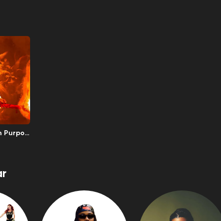
h Purpos
r