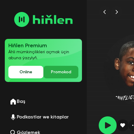
Hiňlen Premium
Ähli mümkinçilikleri açmak üçin
abuna ýazylyň.
Online
Promokod
Baş
Podkastlar we kitaplar
Gözlemek