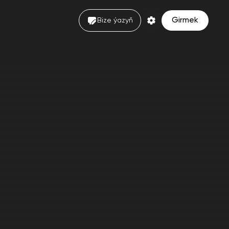
Girmek
Bize ýazyň