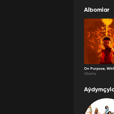
Albomlar
On Purpose, Wit
e
Ghetts
Aýdymçyla