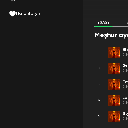
Halanlarym
ESASY
Meşhur aý
Bl
1
Gh
Gr
2
Gh
Tw
3
Gh
La
4
Gh
St
5
Gh