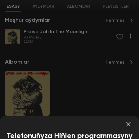
ESASY
AÝDYMLAR
ALBOMLAR
PLEÝLISTLER
Meşhur aýdymlar
Hemmesi
Praise Jah In The Moonligh
YG Marley
626
Albomlar
Hemmesi
Praise Jah In The M
oonligh
YG Marley
Telefonuňyza Hiňlen programmasyny