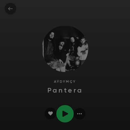
AÝDYMÇY
Pantera