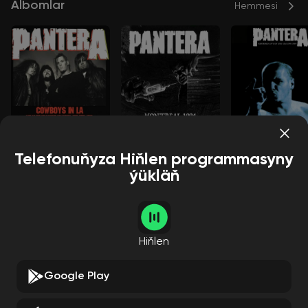
Albomlar
Hemmesi
Hollywood 1992
Montreal 1994
Live In The U.S.A
92-1993
Pantera
Pantera
Pantera
Telefonuňyza Hiňlen programmasyny
ýükläň
Aýdymçylar
Hemmesi
Hiňlen
Google Play