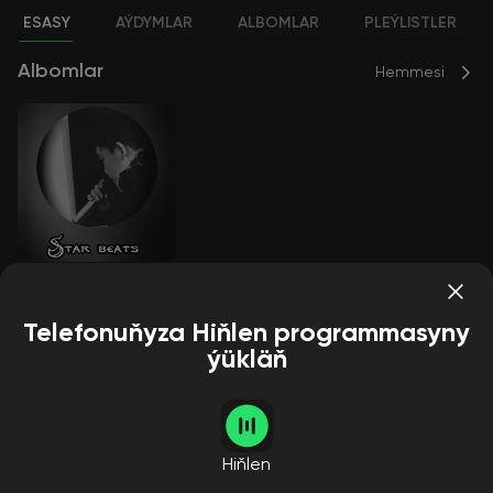
ESASY
AÝDYMLAR
ALBOMLAR
PLEÝLISTLER
Albomlar
Hemmesi
Aýralyk
Star Beats
Telefonuňyza Hiňlen programmasyny
ýükläň
Aýdymçylar
Hemmesi
Hiňlen