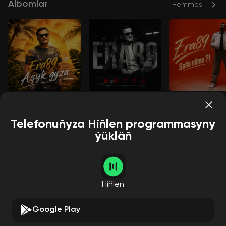
Albomlar
Hemmesi
Aşyk gyza
Artyk
Saňa näme?
Era89
Era89
Era89
Telefonuňyza Hiňlen programmasyny
ýükläň
Aýdymçylar
Hemmesi
Hiňlen
Google Play