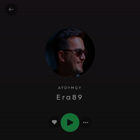
AÝDYMÇY
Era89