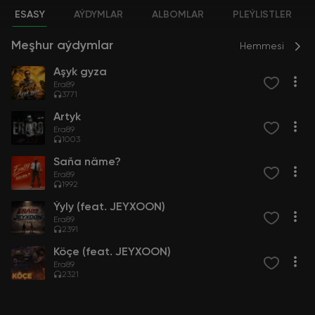
ESASY
AÝDYMLAR
ALBOMLAR
PLEÝLISTLER
Meşhur aýdymlar
Hemmesi
Aşyk gyza
Era89
3771
Artyk
Era89
1003
Saňa näme?
Era89
1992
Ýyly (feat. JEYXOON)
Era89
2391
Köçe (feat. JEYXOON)
Era89
2321