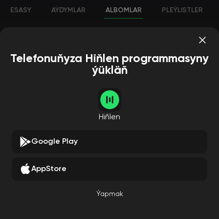
ESASY
AÝDYMLAR
ALBOMLAR
PLEÝLISTLER
Telefonuňyza Hiňlen programmasyny
ýükläň
Hiňlen
JPEG RAW
Google Play
Gary Clark Jr.
AppStore
Ýapmak