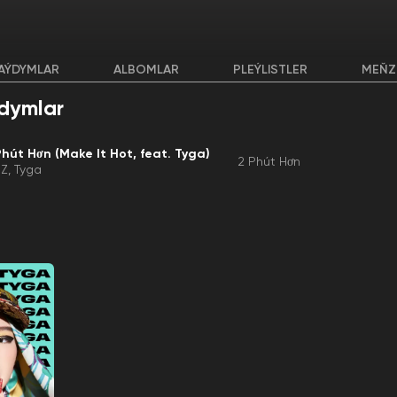
AÝDYMLAR
ALBOMLAR
PLEÝLISTLER
MEŇZ
dymlar
Phút Hơn (Make It Hot, feat. Tyga)
2 Phút Hơn
IZ
Tyga