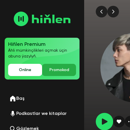
Hiňlen Premium
Ähli mümkinçilikleri açmak üçin
abuna ýazylyň.
Online
Promokod
Baş
Podkastlar we kitaplar
Gözlemek