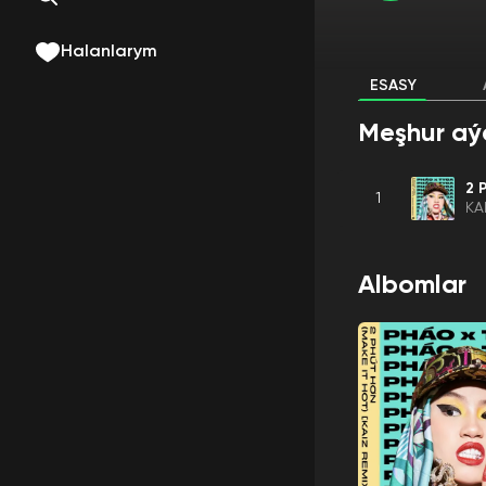
Halanlarym
ESASY
Meşhur aý
2 
1
KA
Albomlar