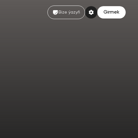
Girmek
Bize ýazyň