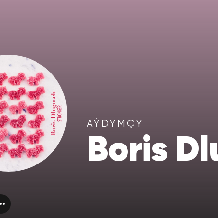
AÝDYMÇY
Boris D