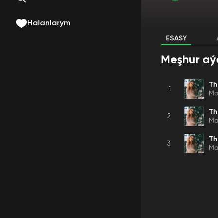
Halanlarym
ESASY
Meşhur aý
Th
1
Ma
Th
2
Ma
Th
3
Ma