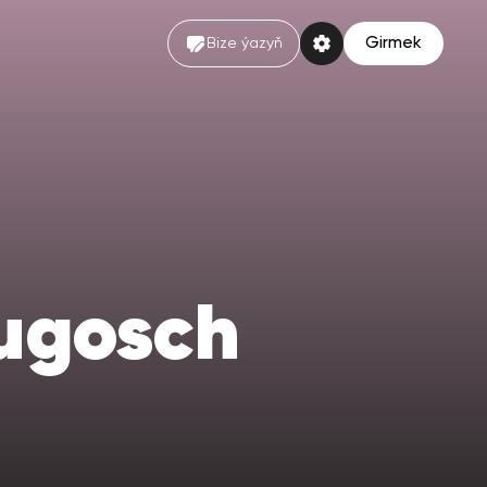
Girmek
Bize ýazyň
lugosch