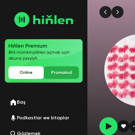
Hiňlen Premium
Ähli mümkinçilikleri açmak üçin
abuna ýazylyň.
Online
Promokod
Baş
Podkastlar we kitaplar
Gözlemek