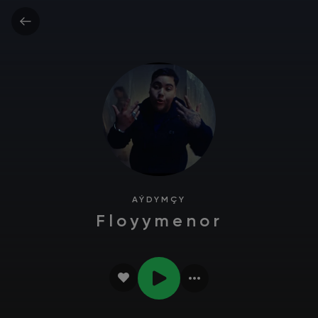
AÝDYMÇY
Floyymenor