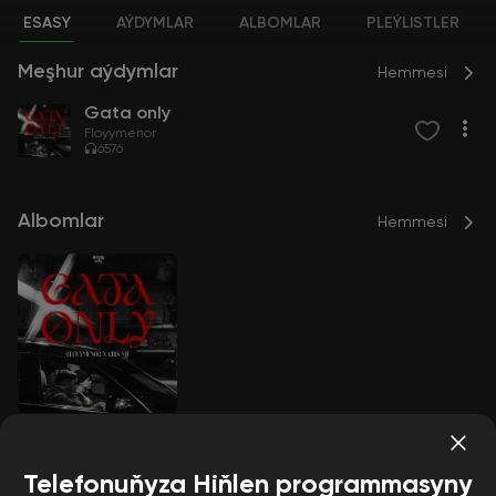
ESASY
AÝDYMLAR
ALBOMLAR
PLEÝLISTLER
Meşhur aýdymlar
Hemmesi
Gata only
Floyymenor
6576
Albomlar
Hemmesi
Gata only
Floyymenor
Telefonuňyza Hiňlen programmasyny