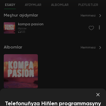
ESASY
AÝDYMLAR
ALBOMLAR
PLEÝLISTLER
Meşhur aýdymlar
Hemmesi
kompa pasion
Фрози
533
Albomlar
Hemmesi
kompa pasion
Фрози
Telefonuňyza Hiňlen programmasyny