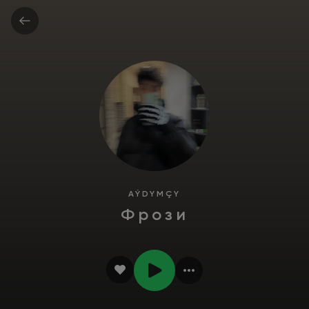
AÝDYMÇY
Фрози