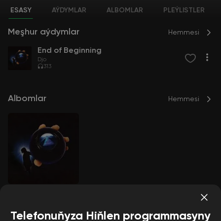
ESASY
AÝDYMLAR
ALBOMLAR
PLEÝLISTLER
Meşhur aýdymlar
Hemmesi
End of Beginning
Djo
313
Albomlar
Hemmesi
End of beginning
Djo
Telefonuňyza Hiňlen programmasyny