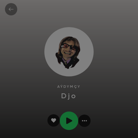
AÝDYMÇY
Djo