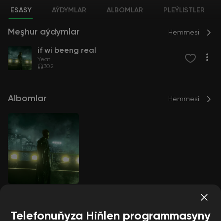
ESASY
AÝDYMLAR
ALBOMLAR
PLEÝLISTLER
Meşhur aýdymlar
Hemmesi
if wi beeng real
Yeat
302
Albomlar
Hemmesi
if wi beeng real
Yeat
Telefonuňyza Hiňlen programmasyny