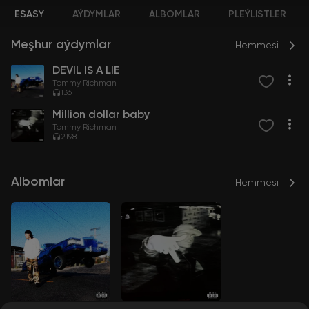
ESASY
AÝDYMLAR
ALBOMLAR
PLEÝLISTLER
Meşhur aýdymlar
Hemmesi
DEVIL IS A LIE
Tommy Richman
136
Million dollar baby
Tommy Richman
2198
Albomlar
Hemmesi