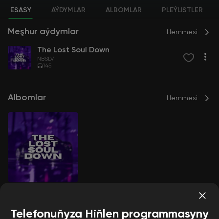
ESASY
AÝDYMLAR
ALBOMLAR
PLEÝLISTLER
Meşhur aýdymlar
Hemmesi
The Lost Soul Down
NBSLV
145
Albomlar
Hemmesi
The Lost Soul Down
NBSLV
Telefonuňyza Hiňlen programmasyny