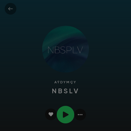
AÝDYMÇY
NBSLV