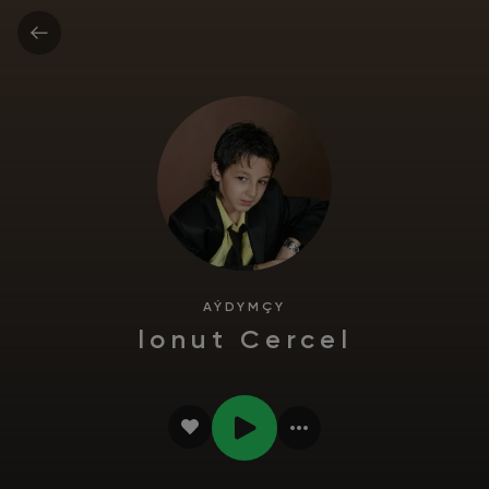
AÝDYMÇY
lonut Cercel