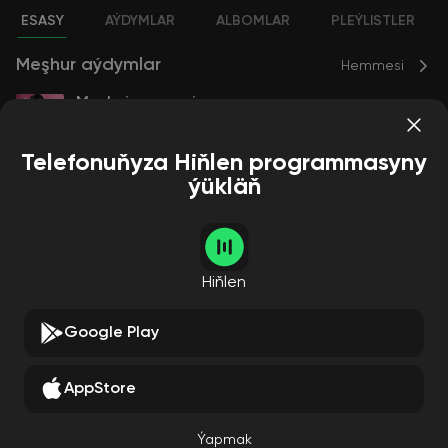
ESASY
AÝDYMLAR
ALBOMLAR
PLEÝLISTLER
Meşhur aýdymlar
Hemmesi
Made in romania
lonut Cercel
206
Telefonuňyza Hiňlen programmasyny
ýükläň
Albomlar
Hemmesi
Hiňlen
Google Play
AppStore
Made in romania
lonut Cercel
Ýapmak