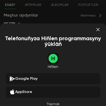
ESASY
AÝDYMLAR
ALBOMLAR
PLEÝLISTLER
Meşhur aýdymlar
Hemmesi
San sanana
Anu Malik
88
Telefonuňyza Hiňlen programmasyny
ýükläň
Albomlar
Hemmesi
Hiňlen
Google Play
AppStore
San sanana
Anu Malik
Ýapmak