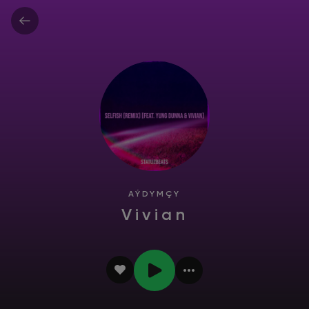
AÝDYMÇY
Vivian