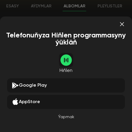
ESASY
AÝDYMLAR
ALBOMLAR
PLEÝLISTLER
Telefonuňyza Hiňlen programmasyny
ýükläň
Hiňlen
Child Within The Man
Google Play
Sebastian Bach
AppStore
Ýapmak