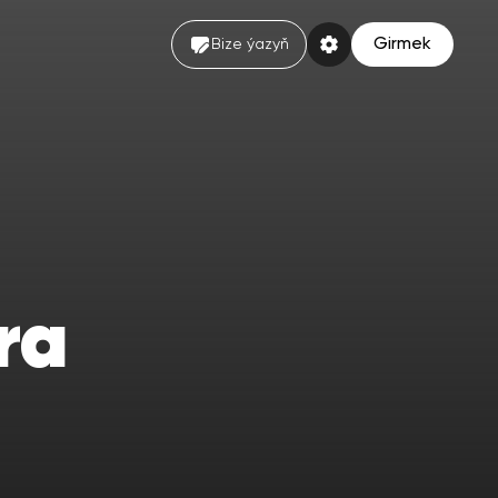
Girmek
Bize ýazyň
ra