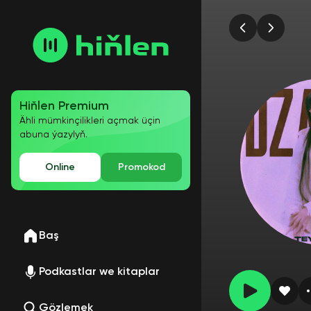
Hiňlen Premium
Ähli mümkinçilikleri açmak üçin
abuna ýazylyň.
Online
Promokod
Baş
Podkastlar we kitaplar
Gözlemek