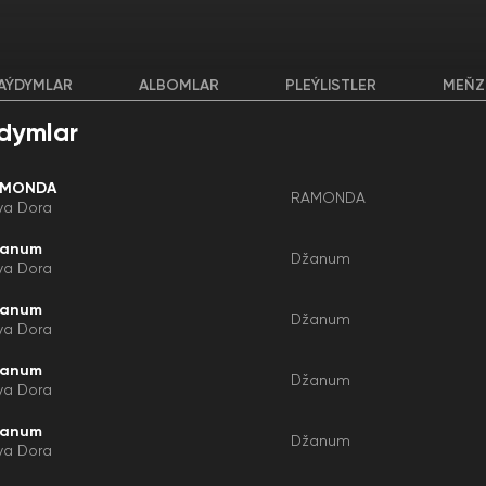
AÝDYMLAR
ALBOMLAR
PLEÝLISTLER
MEŇZ
dymlar
AMONDA
RAMONDA
ya Dora
žanum
Džanum
ya Dora
žanum
Džanum
ya Dora
žanum
Džanum
ya Dora
žanum
Džanum
ya Dora