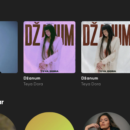
Džanum
Džanum
Teya Dora
Teya Dora
r