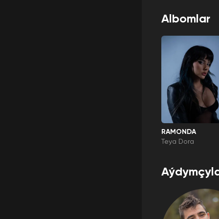
Albomlar
RAMONDA
Teya Dora
Aýdymçyla