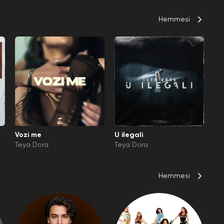
Hemmesi
Vozi me
U ilegali
Teya Dora
Teya Dora
Hemmesi