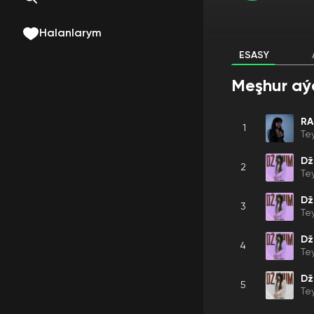
Halanlarym
ESASY
Meşhur aý
R
1
Te
D
2
Te
D
3
Te
D
4
Te
D
5
Te