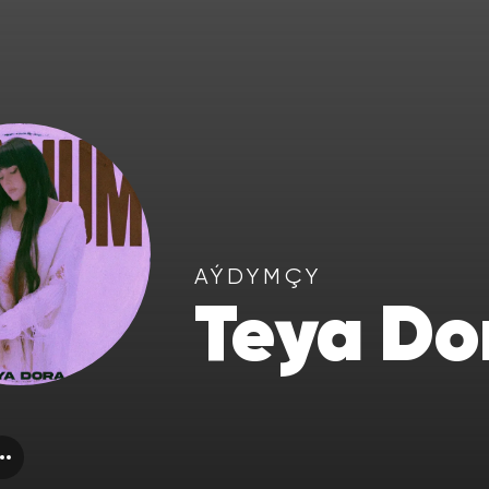
AÝDYMÇY
Teya Do