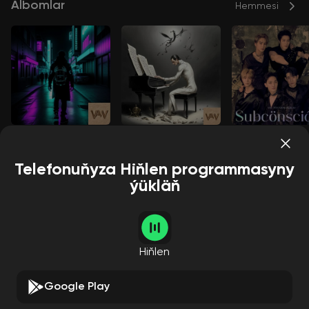
Albomlar
Hemmesi
Протагонист
Жизнь
Subconscious
VAV
VAV
VAV
Telefonuňyza Hiňlen programmasyny
ýükläň
Aýdymçylar
Hemmesi
Hiňlen
Google Play