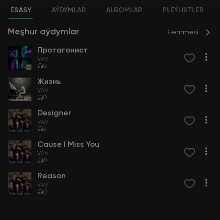
ESASY
AÝDYMLAR
ALBOMLAR
PLEÝLISTLER
Meşhur aýdymlar
Hemmesi
Протагонист
VAV
0
Жизнь
VAV
0
Designer
VAV
2
Cause I Miss You
VAV
0
Reason
VAV
0