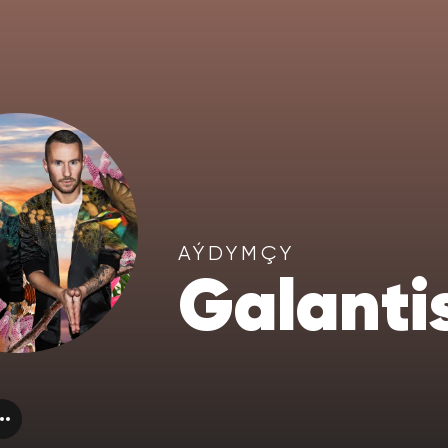
AÝDYMÇY
Galanti