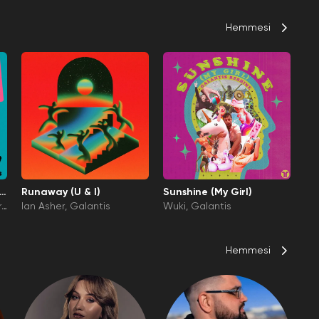
Hemmesi
Runaway (U & I)
Sunshine (My Girl)
r
Ian Asher
Galantis
Wuki
Galantis
Hemmesi