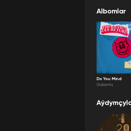
Albomlar
Do You Mind
Galantis
Aýdymçyla