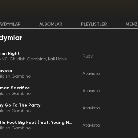
AÝDYMLAR
ALBOMLAR
PLEÝLISTLER
MEŇZ
dymlar
mn Right
Ruby
NNIE
Childish Gambino
Kali Uchis
avista
Atavista
ildish Gambino
man Sacrifice
Atavista
ildish Gambino
y Go To The Party
Atavista
ildish Gambino
Little Foot Big Foot (feat. Young Nudy)
Atavista
ildish Gambino