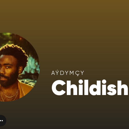
AÝDYMÇY
Childis