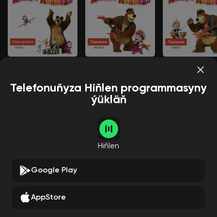
День варенья
С Днём рождения
Песня про варе
Маша и медведь
Маша и медведь
Маша и медведь
Telefonuňyza Hiňlen programmasyny
ýükläň
Aýdymçylar
Hemmesi
Hiňlen
Google Play
AppStore
Новогодние детски
Синий трактор
Фиксики
е песни
Çagalaryň aýdymy
Çagalaryň aýdymy
Çagalaryň aýd