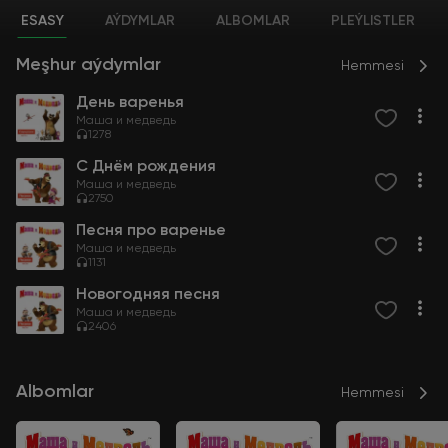
ESASY
AÝDYMLAR
ALBOMLAR
PLEÝLISTLER
Meşhur aýdymlar
Hemmesi
День варенья
Маша и медведь
1278
С Днём рождения
Маша и медведь
2750
Песня про варенье
Маша и медведь
1131
Новогодняя песня
Маша и медведь
2406
Albomlar
Hemmesi