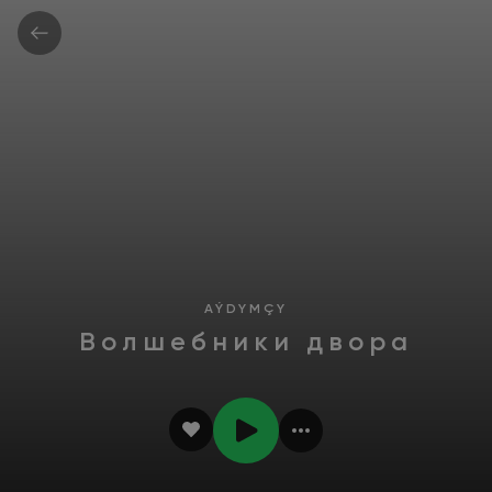
AÝDYMÇY
Волшебники двора