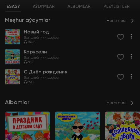
ESASY
AÝDYMLAR
ALBOMLAR
PLEÝLISTLER
Meşhur aýdymlar
Hemmesi
Новый год
Волшебники двора
1405
Карусели
Волшебники двора
682
С Днём рождения
Волшебники двора
890
Albomlar
Hemmesi