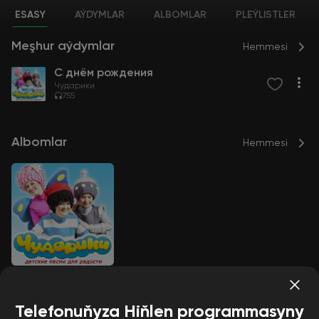
ESASY
AÝDYMLAR
ALBOMLAR
PLEÝLISTLER
Meşhur aýdymlar
Hemmesi
С днём рождения
Чударики
755
Albomlar
Hemmesi
С днём рождения
Чударики
Telefonuňyza Hiňlen programmasyny