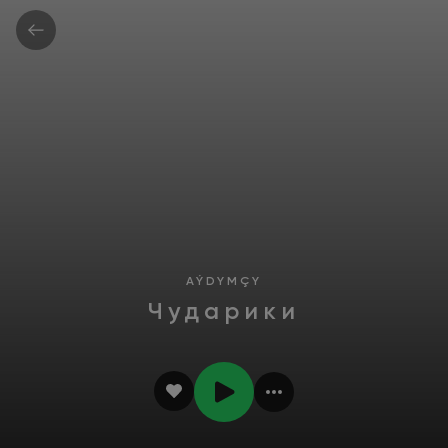
AÝDYMÇY
Чударики