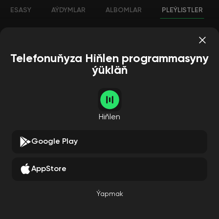
ESASY
AÝDYMLAR
ALBOMLAR
PLEÝLISTLER
Telefonuňyza Hiňlen programmasyny
ýükläň
Hiňlen
Google Play
AppStore
Ýapmak