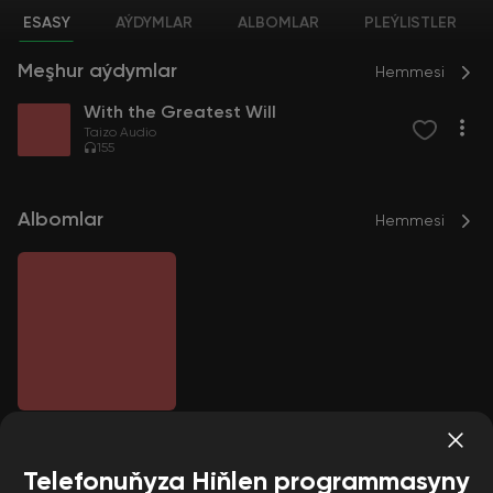
ESASY
AÝDYMLAR
ALBOMLAR
PLEÝLISTLER
Meşhur aýdymlar
Hemmesi
With the Greatest Will
Taizo Audio
155
Albomlar
Hemmesi
With the Greatest
Will
Taizo Audio
Telefonuňyza Hiňlen programmasyny