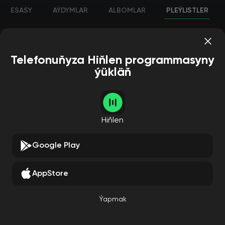
ESASY
AÝDYMLAR
ALBOMLAR
PLEÝLISTLER
Telefonuňyza Hiňlen programmasyny
ýükläň
Hiňlen
Google Play
AppStore
Ýapmak