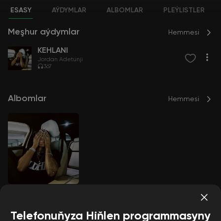
ESASY
AÝDYMLAR
ALBOMLAR
PLEÝLISTLER
Meşhur aýdymlar
Hemmesi
KEHLANI
Jordan Adetunji
367
Albomlar
Hemmesi
KEHLANI
Jordan Adetunji
Telefonuňyza Hiňlen programmasyny