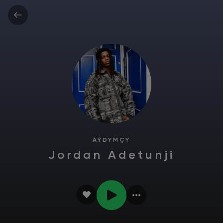
AÝDYMÇY
Jordan Adetunji