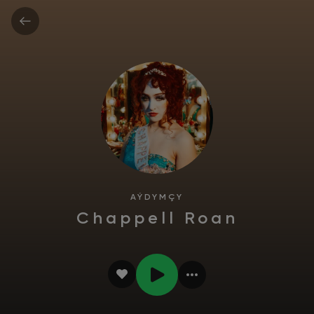
AÝDYMÇY
Chappell Roan