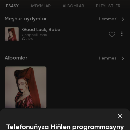
ESASY
AÝDYMLAR
ALBOMLAR
PLEÝLISTLER
Meşhur aýdymlar
Hemmesi
Good Luck, Babe!
Chappell Roan
2124
Albomlar
Hemmesi
Good Luck, Babe!
Chappell Roan
Telefonuňyza Hiňlen programmasyny