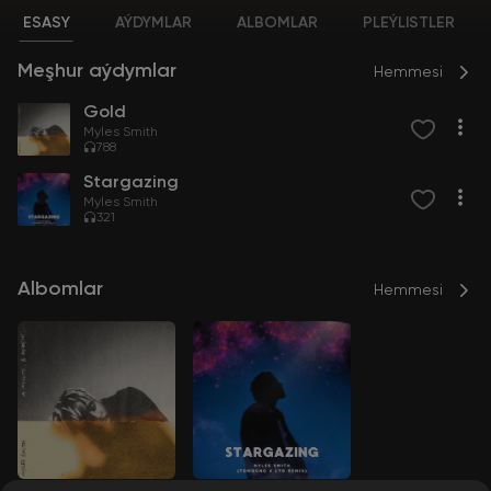
ESASY
AÝDYMLAR
ALBOMLAR
PLEÝLISTLER
Meşhur aýdymlar
Hemmesi
Gold
Myles Smith
788
Stargazing
Myles Smith
321
Albomlar
Hemmesi