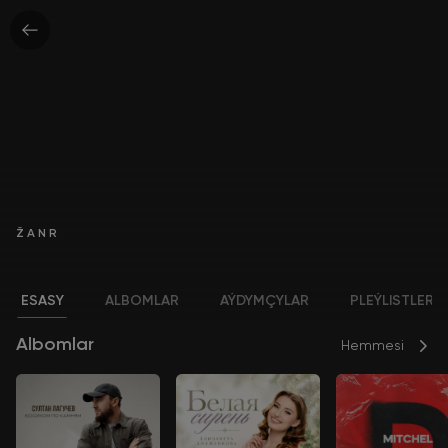
ŽANR
ESASY
ALBOMLAR
AÝDYMÇYLAR
PLEÝLISTLER
Albomlar
Hemmesi