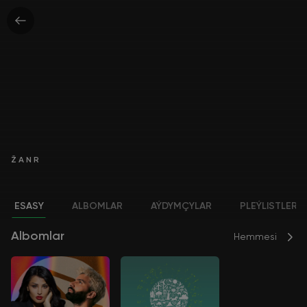
ŽANR
ESASY
ALBOMLAR
AÝDYMÇYLAR
PLEÝLISTLER
Albomlar
Hemmesi