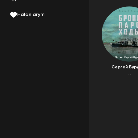
Halanlarym
Сергей Бур