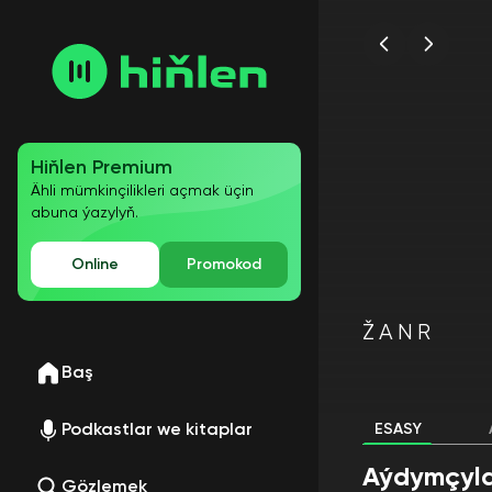
Hiňlen Premium
Ähli mümkinçilikleri açmak üçin
abuna ýazylyň.
Online
Promokod
ŽANR
Baş
Podkastlar we kitaplar
ESASY
Aýdymçyla
Gözlemek