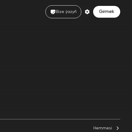
Girmek
Bize ýazyň
Hemmesi