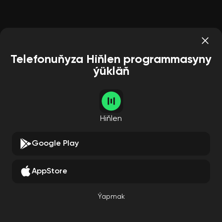
Telefonuňyza Hiňlen programmasyny
ýükläň
Hiňlen
Google Play
AppStore
Ýapmak