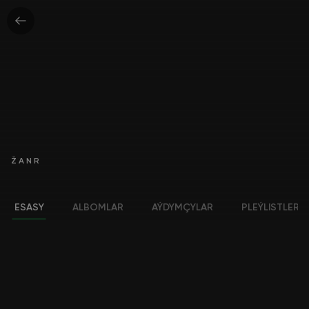
ŽANR
ESASY
ALBOMLAR
AÝDYMÇYLAR
PLEÝLISTLER