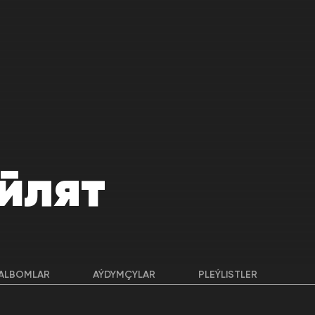
йлят
ALBOMLAR
AÝDYMÇYLAR
PLEÝLISTLER