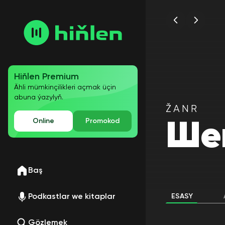
Hiňlen Premium
Ähli mümkinçilikleri açmak üçin
abuna ýazylyň.
ŽANR
Online
Promokod
Ше
Baş
Podkastlar we kitaplar
ESASY
Gözlemek