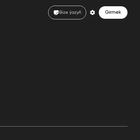
Girmek
Bize ýazyň