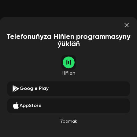
Telefonuňyza Hiňlen programmasyny
ýükläň
Hiňlen
Google Play
AppStore
Ýapmak