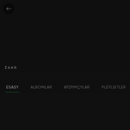
ŽANR
ESASY
ALBOMLAR
AÝDYMÇYLAR
PLEÝLISTLER