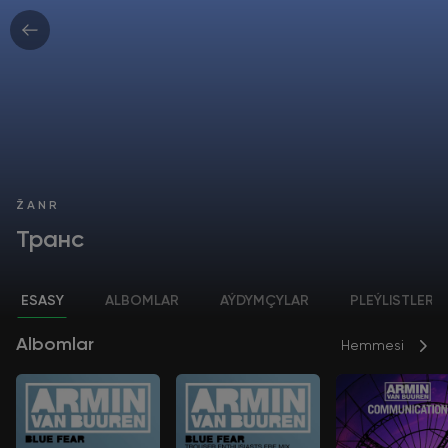
ŽANR
Транс
ESASY
ALBOMLAR
AÝDYMÇYLAR
PLEÝLISTLER
Albomlar
Hemmesi