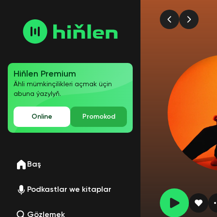
Hiňlen Premium
Ähli mümkinçilikleri açmak üçin
abuna ýazylyň.
Online
Promokod
Baş
Podkastlar we kitaplar
Gözlemek