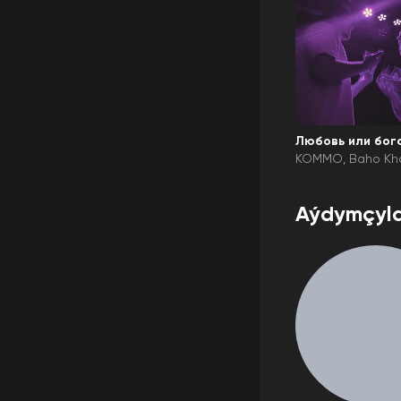
Любовь или бог
KOMMO
Baho Kh
Aýdymçyla