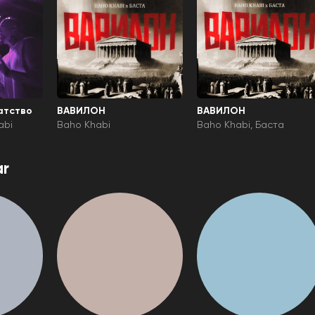
атство
ВАВИЛОН
ВАВИЛОН
abi
Baho Khabi
Baho Khabi
Баста
r