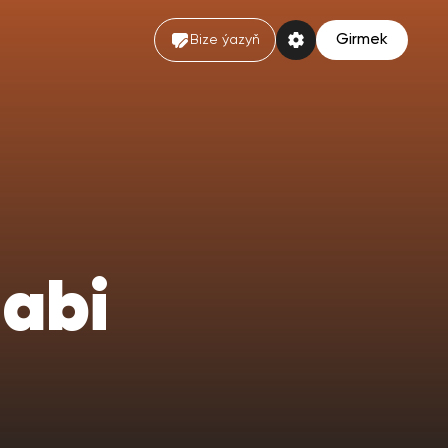
Girmek
Bize ýazyň
abi