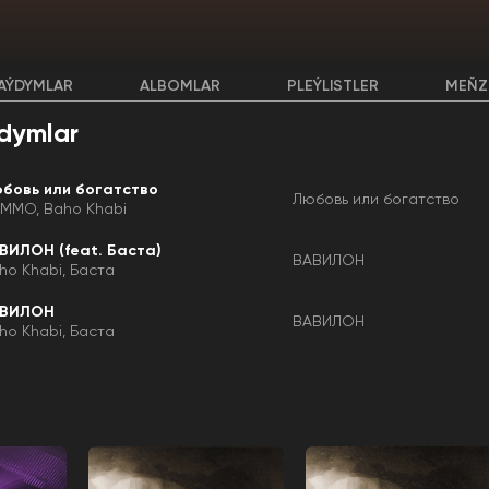
AÝDYMLAR
ALBOMLAR
PLEÝLISTLER
MEŇZ
dymlar
бовь или богатство
Любовь или богатство
OMMO
Baho Khabi
ВИЛОН (feat. Баста)
ВАВИЛОН
ho Khabi
Баста
АВИЛОН
ВАВИЛОН
ho Khabi
Баста