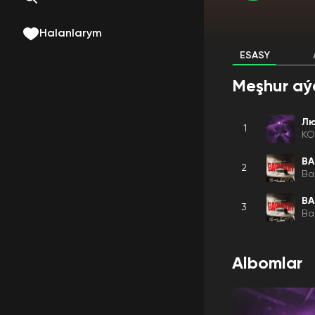
Halanlarym
ESASY
Meşhur aý
Лю
1
K
ВА
2
Ba
В
3
Ba
Albomlar