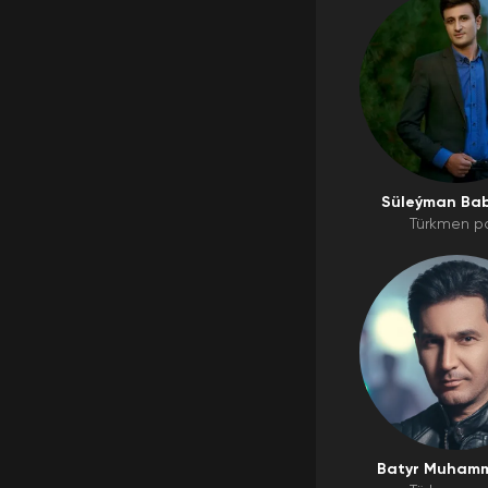
Süleýman Ba
Türkmen p
Batyr Muham