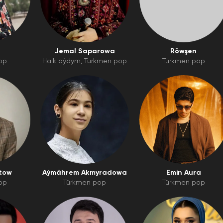
Jemal Saparowa
Röwşen
op
Halk aýdym
Türkmen pop
Türkmen pop
tow
Aýmährem Akmyradowa
Emin Aura
op
Türkmen pop
Türkmen pop