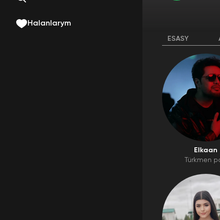
Halanlarym
ESASY
Elkaan
Türkmen p