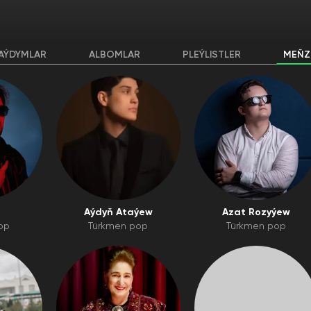
AÝDYMLAR
ALBOMLAR
PLEÝLISTLER
MEŇZ
Aýdyň Ataýew
Azat Rozyýew
op
Türkmen pop
Türkmen pop