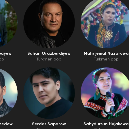
baýew
Suhan Orazberdiýew
Mahrijemal Nazarowa
op
Türkmen pop
Türkmen pop
medow
Serdar Saparow
Sahydursun Hojakowa