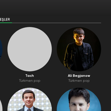
EŞLER
Tach
Ali Begjanow
Türkmen pop
Türkmen pop