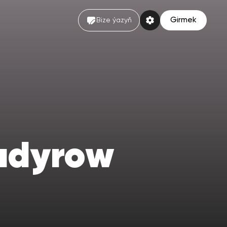
Girmek
Bize ýazyň
adyrow