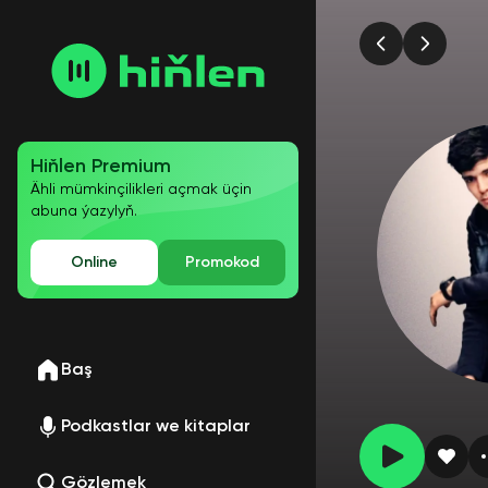
Hiňlen Premium
Ähli mümkinçilikleri açmak üçin
abuna ýazylyň.
Online
Promokod
Baş
Podkastlar we kitaplar
Gözlemek