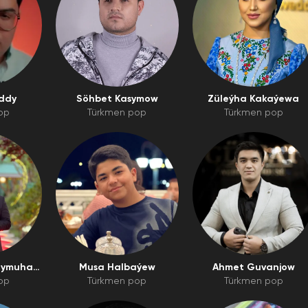
ddy
Söhbet Kasymow
Züleýha Kakaýewa
op
Türkmen pop
Türkmen pop
dymuham
Musa Halbaýew
Ahmet Guvanjow
op
Türkmen pop
Türkmen pop