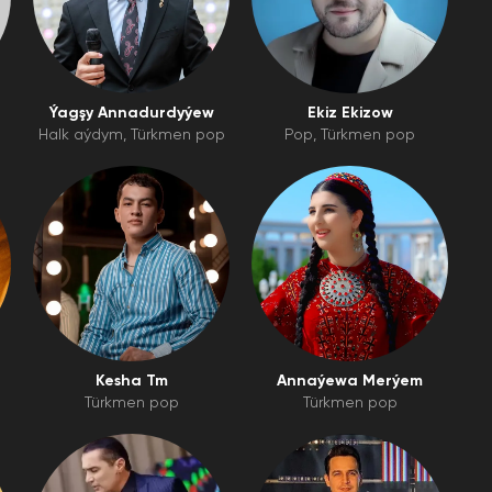
Ýagşy Annadurdyýew
Ekiz Ekizow
Halk aýdym
Türkmen pop
Pop
Türkmen pop
Kesha Tm
Annaýewa Merýem
Türkmen pop
Türkmen pop