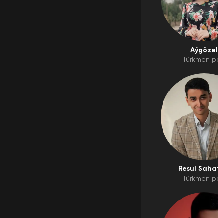
Aýgözel
Türkmen p
Resul Saha
Türkmen p