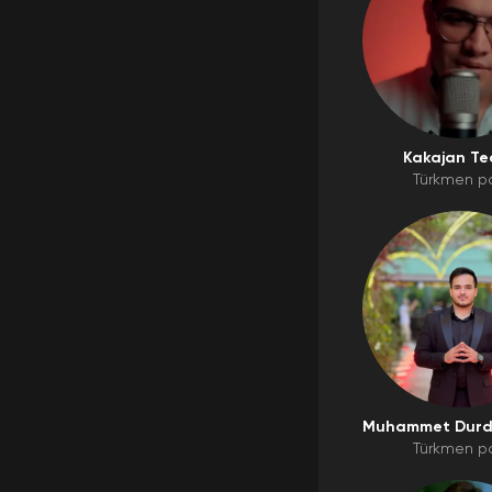
Kakajan Te
Türkmen p
Muhammet Dur
medow
Türkmen p