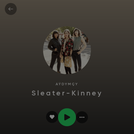
AÝDYMÇY
Sleater-Kinney