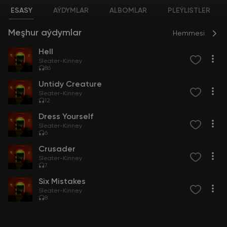
ESASY
AÝDYMLAR
ALBOMLAR
PLEÝLISTLER
Meşhur aýdymlar
Hemmesi
Hell
Sleater-Kinney
86
Untidy Creature
Sleater-Kinney
12
Dress Yourself
Sleater-Kinney
6
Crusader
Sleater-Kinney
7
Six Mistakes
Sleater-Kinney
8