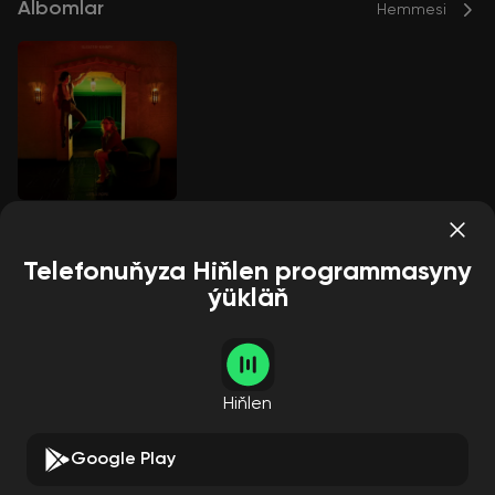
Albomlar
Hemmesi
Little Rope
Sleater-Kinney
Telefonuňyza Hiňlen programmasyny
ýükläň
Aýdymçylar
Hemmesi
Hiňlen
Google Play